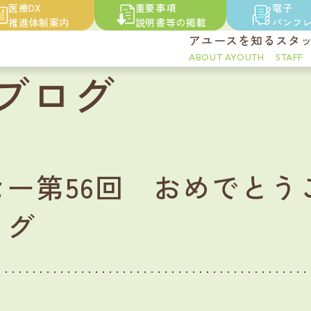
の
医療DX
重要事項
電子
推進体制案内
説明書等の掲載
パンフ
アユースを知る
スタ
ABOUT AYOUTH
STAFF
ブログ
ー第56回 おめでとうご
ログ